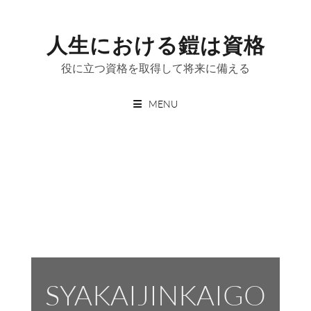
Skip
to
人生における鎧は資格
content
役に立つ資格を取得して将来に備える
MENU
SYAKAIJINKAIGO