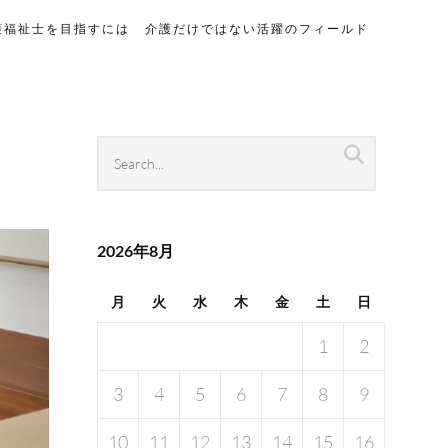
護福祉士を目指すには
介護だけではない活躍のフィールド
Search
Search
archives
2026年8月
月
火
水
木
金
土
日
1
2
3
4
5
6
7
8
9
10
11
12
13
14
15
16