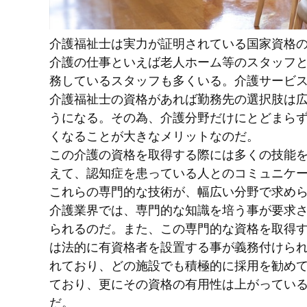
介護福祉士は実力が証明されている国家資格
介護の仕事といえば老人ホーム等のスタッフ
務しているスタッフも多くいる。介護サービ
介護福祉士の資格があれば勤務先の選択肢は
うになる。その為、介護分野だけにとどまら
くなることが大きなメリットなのだ。
この介護の資格を取得する際には多くの技能
えて、認知症を患っている人とのコミュニケ
これらの専門的な技術が、幅広い分野で求め
介護業界では、専門的な知識を培う事が要求
られるのだ。また、この専門的な資格を取得
は法的に有資格者を設置する事が義務付けら
れており、どの施設でも積極的に採用を勧め
ており、更にその資格の有用性は上がってい
だ。