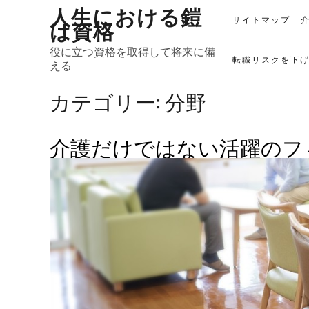
人生における鎧
Skip
は資格
サイトマップ
to
content
役に立つ資格を取得して将来に備
転職リスクを下
える
カテゴリー:
分野
介護だけではない活躍のフ