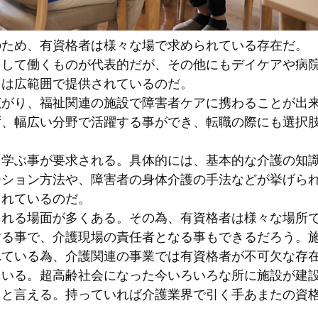
のため、有資格者は様々な場で求められている存在だ。
として働くものが代表的だが、その他にもデイケアや病
スは広範囲で提供されているのだ。
広がり、福祉関連の施設で障害者ケアに携わることが出
ず、幅広い分野で活躍する事ができ、転職の際にも選択
を学ぶ事が要求される。具体的には、基本的な介護の知
ーション方法や、障害者の身体介護の手法などが挙げら
られているのだ。
される場面が多くある。その為、有資格者は様々な場所
する事で、介護現場の責任者となる事もできるだろう。
れている為、介護関連の事業では有資格者が不可欠な存
ている。超高齢社会になった今いろいろな所に施設が建
ると言える。持っていれば介護業界で引く手あまたの資