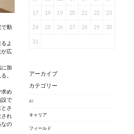
17
18
19
20
21
22
23
院で勤
24
25
26
27
28
29
30
31
来るよ
肢が広
識に加
アーカイブ
れる。
カテゴリー
で求め
施設で
AI
在とさ
キャリア
設され
格なの
フィールド